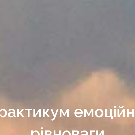
рактикум емоційн
рівноваги