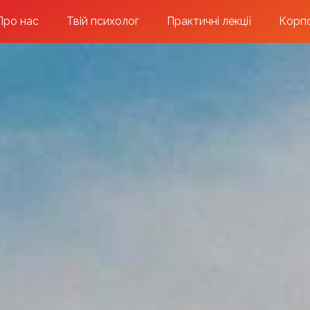
Про нас
Твій психолог
Практичні лекції
Корпо