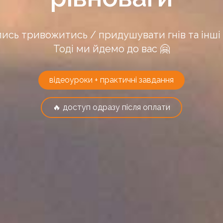
ись тривожитись / придушувати гнів та інші 
Тоді ми йдемо до вас 🤗
відеоуроки + практичні завдання
🔥 доступ одразу після оплати