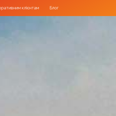
ративним клієнтам
Блог