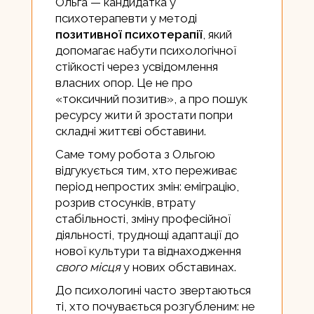
Ольга — кандидатка у
психотерапевти у методі
позитивної психотерапії
, який
допомагає набути психологічної
стійкості через усвідомлення
власних опор. Це не про
«токсичний позитив», а про пошук
ресурсу жити й зростати попри
складні життєві обставини.
Саме тому робота з Ольгою
відгукується тим, хто переживає
період непростих змін: еміграцію,
розрив стосунків, втрату
стабільності, зміну професійної
діяльності, труднощі адаптації до
нової культури та віднаходження
свого місця
у нових обставинах.
До психологині часто звертаються
ті, хто почувається розгубленим: не