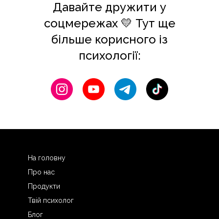
Давайте дружити у
соцмережах 💛 Тут ще
більше корисного із
психології:
На головну
Про нас
Продукти
Твій психолог
Блог