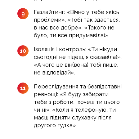
Газлайтинг: «Вічно у тебе якісь
9
проблеми», «Тобі так здається,
в нас все добре», «Такого не
було, ти все придумав(ла)»
Ізоляція і контроль: «Ти нікуди
10
сьогодні не підеш, я сказав(ла)»,
«А чого це він(вона) тобі пише,
не відповідай».
Переслідування та безпідставні
11
ревнощі: «Я буду забирати
тебе з роботи, хочеш ти цього
чи ні», «Коли я телефоную, ти
маєш підняти слухавку після
другого гудка»