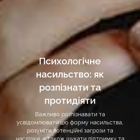
Психологічне
насильство: як
розпізнати та
протидіяти
Важливо розпізнавати та
усвідомлювати цю форму насильства,
розуміти потенційні загрози та
наслідки, а також шукати підтримку та