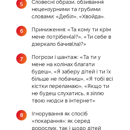
Словесні образи, обзивання
5
нецензурними та грубими
словами: «Дебіл», «Хвойда».
Приниження: «Та кому ти крім
6
мене потрібен(а)?», «Ти себе в
дзеркало бачив(ла)?»
Погрози і шантаж: «Та ти у
7
мене на колінах благати
будеш», «Я заберу дітей і ти їх
більше не побачиш», «Я тобі всі
кістки переламаю», «Якщо ти
не будеш слухатись, я зіллю
твою нюдси в інтернет»
Ігнорування як спосіб
8
«покарання»: як серед
дорослих, так і щодо дітей