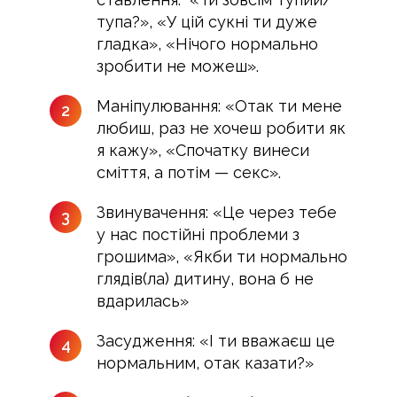
тупа?», «У цій сукні ти дуже
гладка», «Нічого нормально
зробити не можеш».
Маніпулювання: «Отак ти мене
2
любиш, раз не хочеш робити як
я кажу», «Спочатку винеси
сміття, а потім — секс».
Звинувачення: «Це через тебе
3
у нас постійні проблеми з
грошима», «Якби ти нормально
глядів(ла) дитину, вона б не
вдарилась»
Засудження: «І ти вважаєш це
4
нормальним, отак казати?»