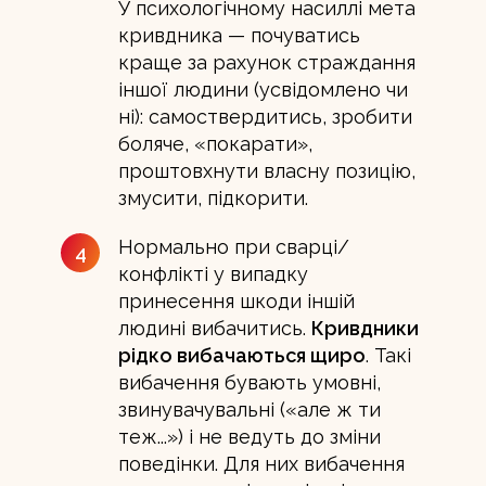
У психологічному насиллі мета
кривдника — почуватись
краще за рахунок страждання
іншої людини (усвідомлено чи
ні): самоствердитись, зробити
боляче, «покарати»,
проштовхнути власну позицію,
змусити, підкорити.
Нормально при сварці/
4
конфлікті у випадку
принесення шкоди іншій
людині вибачитись.
Кривдники
рідко вибачаються щиро
. Такі
вибачення бувають умовні,
звинувачувальні («але ж ти
теж...») і не ведуть до зміни
поведінки. Для них вибачення