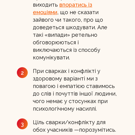
виходить
впоратись із
емоціями
, що не сказати
зайвого чи такого, про що
доведеться шкодувати. Але
такі «випади» ретельно
обговорюються і
виключаються із способу
комунікувати.
При сварках і конфлікті у
2
здоровому варіанті ми з
повагою і емпатією ставимось
до слів і почуттів іншої людини,
чого немає у стосунках при
психологічному насиллі.
Ціль сварки/конфлікту для
3
обох учасників —порозумітись.